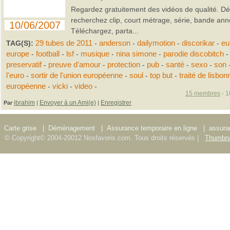
Regardez gratuitement des vidéos de qualité. Dé
recherchez clip, court métrage, série, bande ann
10/06/2007
Téléchargez, parta...
TAG(S):
29 tubes de 2011
-
anderson
-
dailymotion
-
discorikar
-
eu
europe
-
football
-
lsf
-
musique
-
nina simone
-
parodie discobitch
-
preservatif
-
preuve d'amour
-
protection
-
pub
-
santé
-
sexo
-
son
l'euro
-
sortir de l'union européenne
-
soul
-
top but
-
traité de lisbon
européenne
-
vicki
-
video
-
15 membres
- 1
ibrahim
Envoyer à un Ami(e)
Enregistrer
Par
|
|
Carte grise
|
Déménagement
|
Assurance temporaire en ligne
|
assura
© Copyright© 2004-20012 Nosfavoris.com. Tous droits réservés |
Thumbna