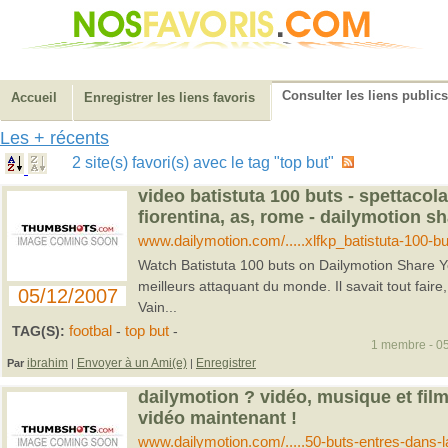
Consulter les liens publics
Accueil
Enregistrer les liens favoris
Les + récents
2 site(s) favori(s) avec le tag "top but"
video batistuta 100 buts - spettacola
fiorentina, as, rome - dailymotion s
www.dailymotion.com/.....xlfkp_batistuta-100-b
Watch Batistuta 100 buts on Dailymotion Share Y
meilleurs attaquant du monde. Il savait tout fair
05/12/2007
Vain...
TAG(S):
footbal
-
top but
-
1 membre - 05
ibrahim
Envoyer à un Ami(e)
Enregistrer
Par
|
|
dailymotion ? vidéo, musique et fil
vidéo maintenant !
www.dailymotion.com/.....50-buts-entres-dans-l