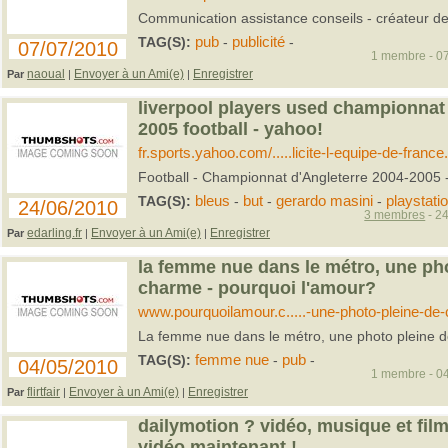
Communication assistance conseils - créateur de vo
TAG(S):
pub
-
publicité
-
07/07/2010
1 membre - 07
naoual
Envoyer à un Ami(e)
Enregistrer
Par
|
|
liverpool players used championnat 
2005 football - yahoo!
fr.sports.yahoo.com/.....licite-l-equipe-de-france
Football - Championnat d'Angleterre 2004-2005 -
TAG(S):
bleus
-
but
-
gerardo masini
-
playstati
24/06/2010
3 membres
- 24
edarling.fr
Envoyer à un Ami(e)
Enregistrer
Par
|
|
la femme nue dans le métro, une ph
charme - pourquoi l'amour?
www.pourquoilamour.c.....-une-photo-pleine-de
La femme nue dans le métro, une photo pleine d
TAG(S):
femme nue
-
pub
-
04/05/2010
1 membre - 04
flirtfair
Envoyer à un Ami(e)
Enregistrer
Par
|
|
dailymotion ? vidéo, musique et fil
vidéo maintenant !