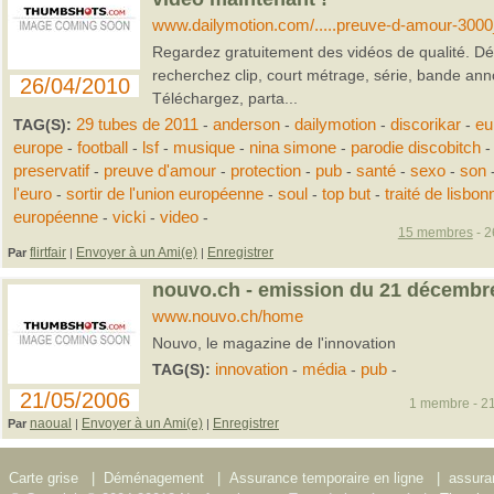
www.dailymotion.com/.....preuve-d-amour-3000
Regardez gratuitement des vidéos de qualité. Dé
recherchez clip, court métrage, série, bande ann
26/04/2010
Téléchargez, parta...
TAG(S):
29 tubes de 2011
-
anderson
-
dailymotion
-
discorikar
-
eu
europe
-
football
-
lsf
-
musique
-
nina simone
-
parodie discobitch
-
preservatif
-
preuve d'amour
-
protection
-
pub
-
santé
-
sexo
-
son
l'euro
-
sortir de l'union européenne
-
soul
-
top but
-
traité de lisbon
européenne
-
vicki
-
video
-
15 membres
- 2
flirtfair
Envoyer à un Ami(e)
Enregistrer
Par
|
|
nouvo.ch - emission du 21 décembr
www.nouvo.ch/home
Nouvo, le magazine de l'innovation
TAG(S):
innovation
-
média
-
pub
-
21/05/2006
1 membre - 21
naoual
Envoyer à un Ami(e)
Enregistrer
Par
|
|
Carte grise
|
Déménagement
|
Assurance temporaire en ligne
|
assura