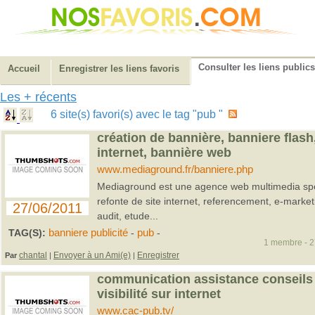
Consulter les liens publics
Accueil
Enregistrer les liens favoris
Les + récents
6 site(s) favori(s) avec le tag "pub "
création de bannière, banniere flash
internet, bannière web
www.mediaground.fr/banniere.php
Mediaground est une agence web multimedia spec
refonte de site internet, referencement, e-market
27/06/2011
audit, etude...
TAG(S):
banniere publicité
-
pub
-
1 membre - 27
chantal
Envoyer à un Ami(e)
Enregistrer
Par
|
|
communication assistance conseils -
visibilité sur internet
www.cac-pub.tv/